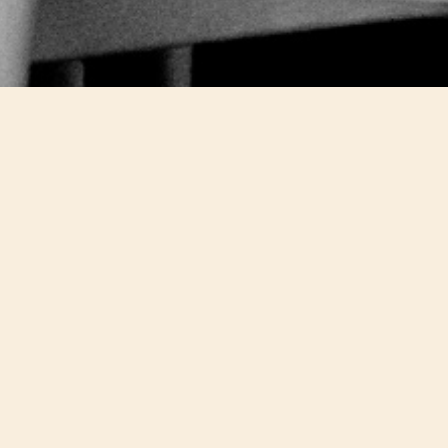
NOSOTROS
Sartoria es un restaurante italiano en la Colonia Roma
con una propuesta gastronómica de cocina italiana
contemporánea.
La sastrería o «sartoria» en italiano es el lugar en
donde se confeccionan creaciones de manera
artesanal y totalmente hechas a mano.
El ambiente cálido pero moderno se une a nuestra